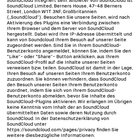
SoundCloud integriert sein. Anbieter von SoundCloud ist
SoundCloud Limited, Berners House, 47-48 Berners
Street, London W1T 3NF, Großbritannien
(„SoundCloud“). Besuchen Sie unsere Seiten, wird nach
Aktivierung des Plugins eine Verbindung zwischen
Ihrem Browser und dem Server von SoundCloud
hergestellt. Dabei wird Ihre IP-Adresse übermittelt und
kann von Soundcloud Ihrem Besuch auf unserer Seite
zugeordnet werden. Sind Sie in Ihrem SoundCloud-
Benutzerkonto angemeldet, können Sie, indem Sie den
"Like“- oder "Share“- Button anklicken, aus Ihrem
SoundCloud-Profil auf die Inhalte unserer Seiten
verweisen bzw. teilen. SoundCloud ist damit in der Lage,
Ihren Besuch auf unseren Seiten Ihrem Benutzerkonto
zuzuordnen. Sie können verhindern, dass SoundCloud
den Besuch unserer Seiten Ihrem Benutzerkonto
zuordnet, indem Sie sich von Ihrem SoundCloud-
Benutzerkonto abmelden, bevor Sie Inhalte des
SoundCloud-Plugins aktivieren. Wir erlangen im Übrigen
keine Kenntnis vom Inhalt der an SoundCloud
übermittelten Daten sowie deren Nutzung durch
SoundCloud. In der Datenschutzerklärung von
SoundCloud unter
https://soundcloud.com/pages/privacy
finden Sie
weitere diesbezügliche Informationen.