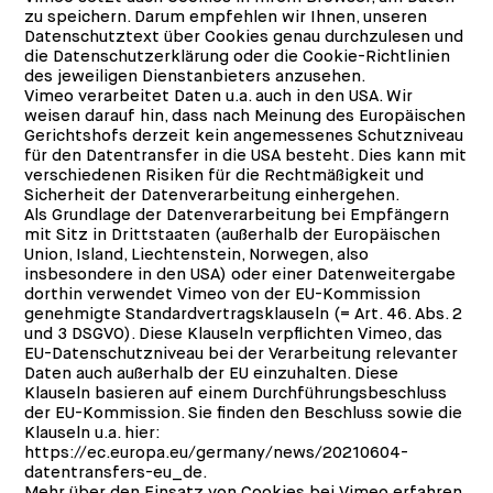
zu speichern. Darum empfehlen wir Ihnen, unseren
Datenschutztext über Cookies genau durchzulesen und
die Datenschutzerklärung oder die Cookie-Richtlinien
des jeweiligen Dienstanbieters anzusehen.
Vimeo verarbeitet Daten u.a. auch in den USA. Wir
weisen darauf hin, dass nach Meinung des Europäischen
Gerichtshofs derzeit kein angemessenes Schutzniveau
für den Datentransfer in die USA besteht. Dies kann mit
verschiedenen Risiken für die Rechtmäßigkeit und
Sicherheit der Datenverarbeitung einhergehen.
Als Grundlage der Datenverarbeitung bei Empfängern
mit Sitz in Drittstaaten (außerhalb der Europäischen
Union, Island, Liechtenstein, Norwegen, also
insbesondere in den USA) oder einer Datenweitergabe
dorthin verwendet Vimeo von der EU-Kommission
genehmigte Standardvertragsklauseln (= Art. 46. Abs. 2
und 3 DSGVO). Diese Klauseln verpflichten Vimeo, das
EU-Datenschutzniveau bei der Verarbeitung relevanter
Daten auch außerhalb der EU einzuhalten. Diese
Klauseln basieren auf einem Durchführungsbeschluss
der EU-Kommission. Sie finden den Beschluss sowie die
Klauseln u.a. hier:
https://ec.europa.eu/germany/news/20210604-
datentransfers-eu_de
.
Mehr über den Einsatz von Cookies bei Vimeo erfahren